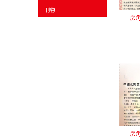
刊物
房角
房角