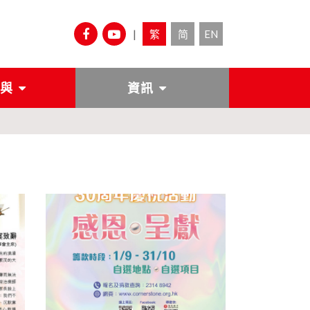
|
繁
简
EN
與
資訊