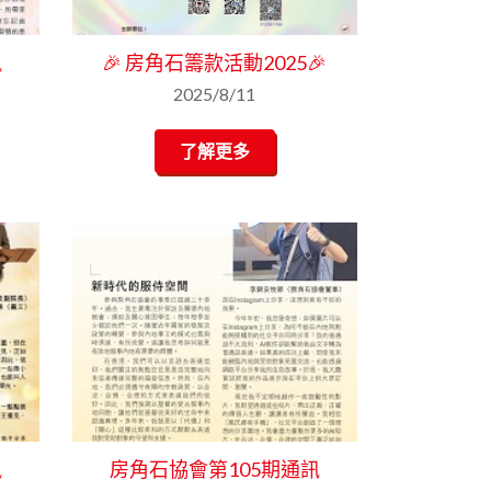
訊
🎉 房角石籌款活動2025🎉
2025/8/11
了解更多
訊
房角石協會第105期通訊