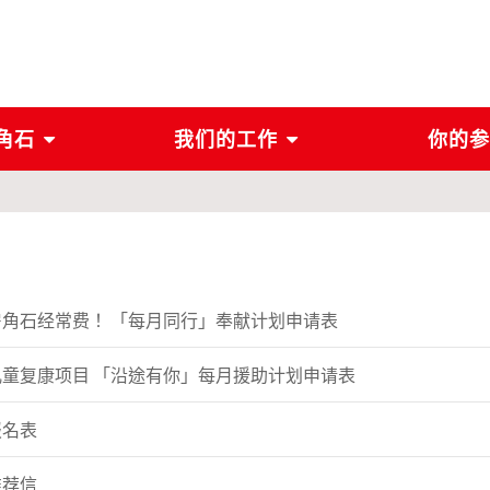
角石
我们的工作
你的参
房角石经常费！ 「每月同行」奉献计划申请表
儿童复康项目 「沿途有你」每月援助计划申请表
报名表
推荐信