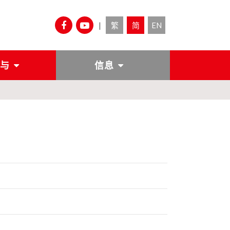
|
繁
简
EN
与
信息