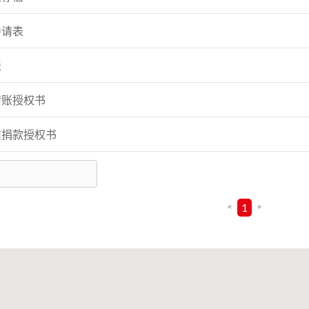
申请表
表
转账授权书
咭捐款授权书
1