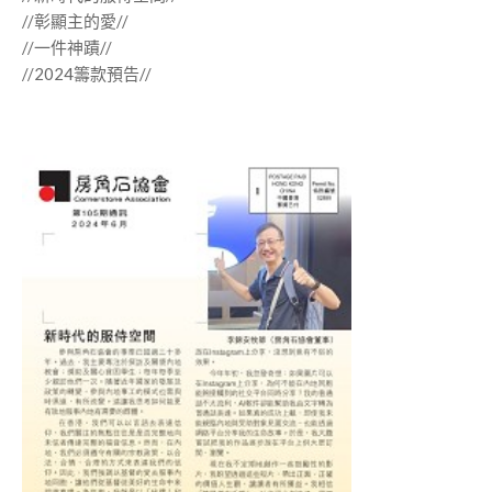
//彰顯主的愛//
//一件神蹟//
//2024籌款預告//